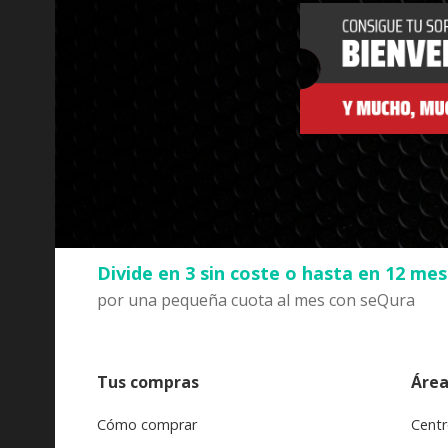
Divide en 3 sin coste o hasta en 12 me
por una pequeña cuota al mes con seQura
Tus compras
Área
Cómo comprar
Centr