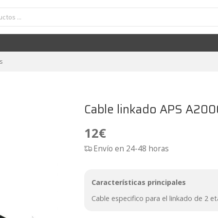
Cable linkado APS A2000.1D
12
€
s
Cable linkado APS A200
12
€
Envío en 24-48 horas
Características principales
Cable especifico para el linkado de 2 