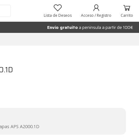
Añadir al carrito
Lista de Deseos
Acceso / Registro
Carrito
Envío gratuito
a peninsula a partir de 100€
0.1D
etapas APS A2000.1D