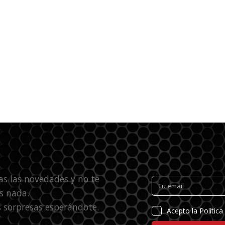
as las novedades y no te
s nada.
 sorpresas esperándote.