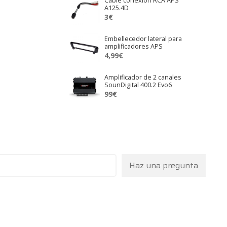
Cable conexión RCA APS
A125.4D
3
€
Embellecedor lateral para
amplificadores APS
4,99
€
Amplificador de 2 canales
SounDigital 400.2 Evo6
99
€
Haz una pregunta