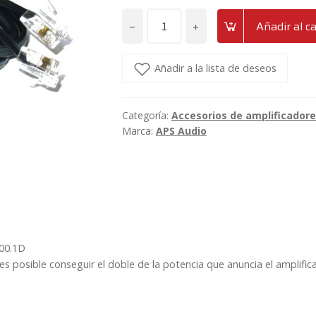
−
+
Añadir al ca
Cable
linkado
APS
Añadir a la lista de deseos
A2000.1D
cantidad
Categoría:
Accesorios de amplificador
Marca:
APS Audio
000.1D
 posible conseguir el doble de la potencia que anuncia el amplific