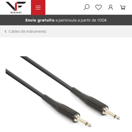
Ir
Ir
andir
a
al
la
contenido
Envío gratuito
a peninsula a partir de 100€
nú
navegación
andir
Cables de instrumento
nú
andir
nú