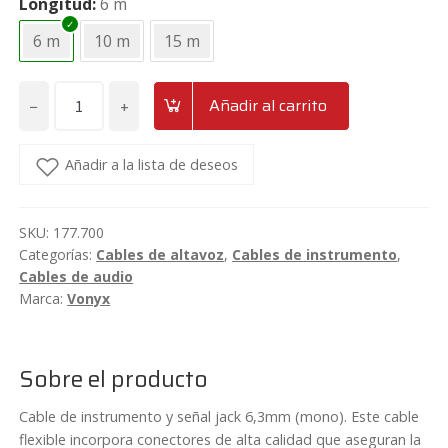
11,95€.
9,95€.
Longitud
6 m
6 m
10 m
15 m
−
+
Añadir al carrito
Cable
jack
6.3
Añadir a la lista de deseos
-
jack
SKU:
177.700
6.3
Categorías:
Cables de altavoz
,
Cables de instrumento
,
mono
Cables de audio
6/10/15
Marca:
Vonyx
metros
Vonyx
CX300
Sobre el producto
cantidad
Cable de instrumento y señal jack 6,3mm (mono). Este cable
flexible incorpora conectores de alta calidad que aseguran la