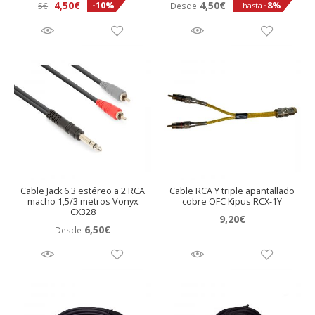
El
El
4,50
€
4,50
€
-10%
-8%
5
€
Desde
hasta
precio
precio
original
actual
era:
es:
5€.
4,50€.
Cable Jack 6.3 estéreo a 2 RCA
Cable RCA Y triple apantallado
macho 1,5/3 metros Vonyx
cobre OFC Kipus RCX-1Y
CX328
9,20
€
6,50
€
Desde