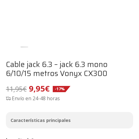
Cable jack 6.3 – jack 6.3 mono
6/10/15 metros Vonyx CX300
El
El
9,95
€
11,95
€
-17%
Envío en 24-48 horas
precio
precio
original
actual
Características principales
era:
es: