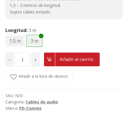
1,5 – 3 metros de longitud.
Sujeta cables incluido
Longitud
3 m
1,5 m
3 m
−
+
Añadir al carrito
Cable
Jack
6.3
Añadir a la lista de deseos
-
Jack
SKU:
N/D
6.3
Categoría:
Cables de audio
estéreo
Marca:
PD-Connex
1,5/3
metros
PD-