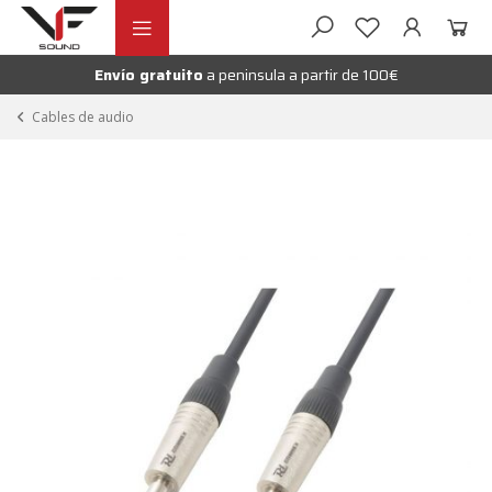
Ir
Ir
andir
a
al
la
contenido
Envío gratuito
a peninsula a partir de 100€
nú
navegación
andir
Cables de audio
nú
andir
nú