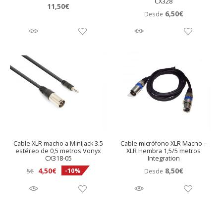
CX328
11,50
€
6,50
€
Desde
Cable XLR macho a Minijack 3.5
Cable micrófono XLR Macho –
estéreo de 0,5 metros Vonyx
XLR Hembra 1,5/5 metros
CX318-05
Integration
El
El
4,50
€
8,50
€
-10%
5
€
Desde
precio
precio
original
actual
era:
es:
5€.
4,50€.