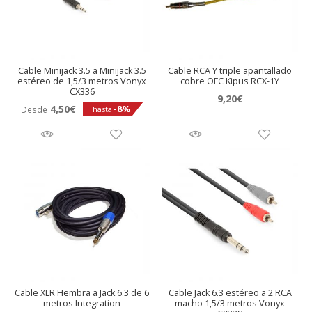
Cable Minijack 3.5 a Minijack 3.5
Cable RCA Y triple apantallado
estéreo de 1,5/3 metros Vonyx
cobre OFC Kipus RCX-1Y
CX336
9,20
€
4,50
€
-8%
Desde
hasta
Cable XLR Hembra a Jack 6.3 de 6
Cable Jack 6.3 estéreo a 2 RCA
metros Integration
macho 1,5/3 metros Vonyx