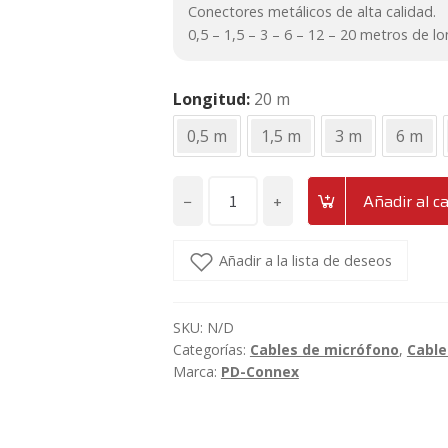
Conectores metálicos de alta calidad.
0,5 – 1,5 – 3 – 6 – 12 – 20 metros de lo
Longitud
20 m
0,5 m
1,5 m
3 m
6 m
−
+
Añadir al ca
Cable
de
micrófono
Añadir a la lista de deseos
y
señal
SKU:
N/D
XLR
Categorías:
Cables de micrófono
,
Cable
Macho
Marca:
PD-Connex
-
Hembra
0,5/1,5/3/6/12/20