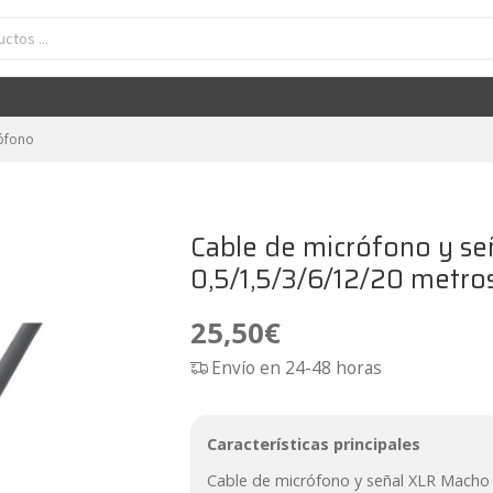
 y señal XLR Macho - Hembra 0,5/1,5/3/6/12/20 metros PD-Connex
25,50
€
ófono
Cable de micrófono y s
0,5/1,5/3/6/12/20 metr
25,50
€
Envío en 24-48 horas
Características principales
Cable de micrófono y señal XLR Macho