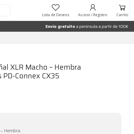
 CX35
Añadir al carrito
Lista de Deseos
Acceso / Registro
Carrito
Envío gratuito
a peninsula a partir de 100€
eñal XLR Macho – Hembra
os PD-Connex CX35
 – Hembra.