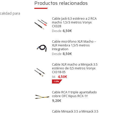
Productos relacionados
calidad para
Cable Jack 6.3 estéreo a 2 RCA
macho 1,5/3 metros Vonyx
CX328
6,50
€
Desde
Cable micrófono XLR Macho –
XLR Hembra 1,5/5 metros
Integration
8,50
€
Desde
Cable XLR macho a Minijack 3.5
estéreo de 0,5 metros Vonyx
CX318-05
El
El
4,50
€
5
€
precio
precio
-10%
original
actual
Cable RCA Y triple apantallado
era:
es:
cobre OFC Kipus RCX-1Y
5€.
4,50€.
9,20
€
Cable Minijack 3.5 a Minijack 3.5