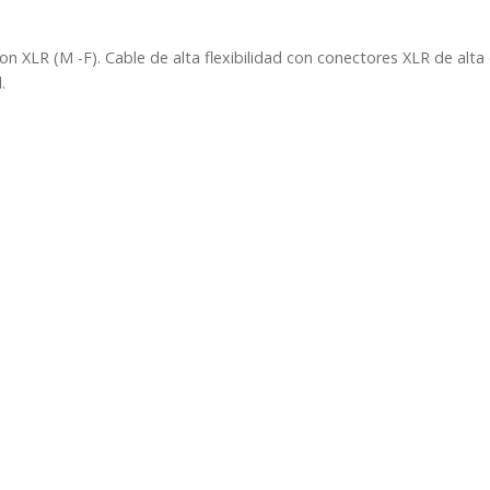
metros
PD-
 XLR (M -F). Cable de alta flexibilidad con conectores XLR de alta 
Connex
.
CX35
cantidad