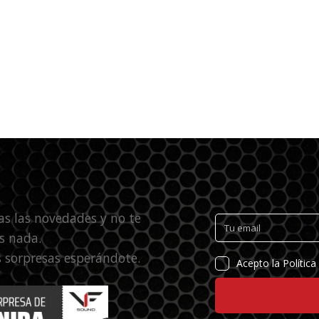
as las novedades y no te
s nada.
 sorpresas esperándote.