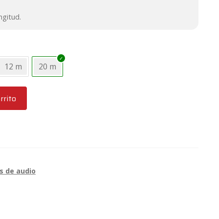
ngitud.
12 m
20 m
rrito
s de audio