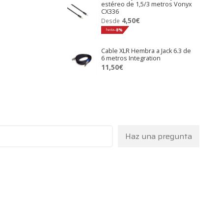
estéreo de 1,5/3 metros Vonyx
CX336
4,50
€
Desde
hasta
-8%
Cable XLR Hembra a Jack 6.3 de
6 metros Integration
11,50
€
Haz una pregunta