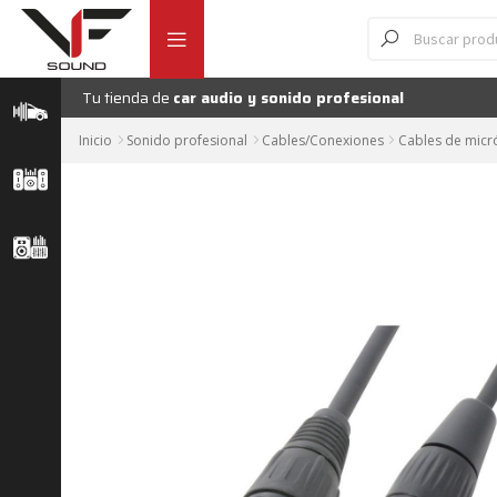
Ir
Ir
Búsqueda
Cable de micrófono
de
a
al
productos
la
contenido
navegación
Tu tienda de
car audio y sonido profesional
Inicio
Sonido profesional
Cables/Conexiones
Cables de micr