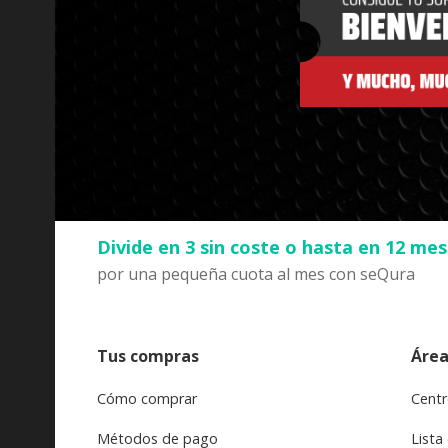
Divide en 3 sin coste o hasta en 12 me
por una pequeña cuota al mes con seQura
Tus compras
Área
Cómo comprar
Centr
Métodos de pago
Lista