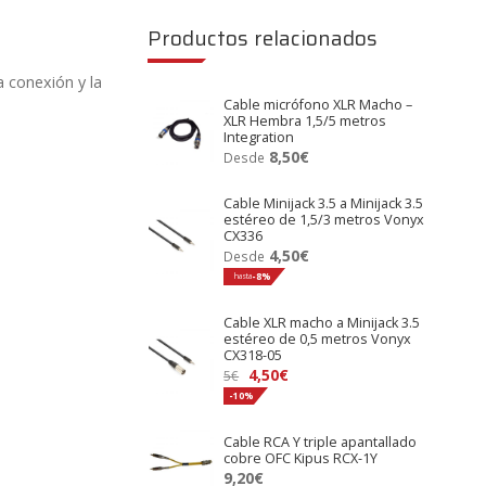
Productos relacionados
a conexión y la
Cable micrófono XLR Macho –
XLR Hembra 1,5/5 metros
Integration
8,50
€
Desde
Cable Minijack 3.5 a Minijack 3.5
estéreo de 1,5/3 metros Vonyx
CX336
4,50
€
Desde
hasta
-8%
Cable XLR macho a Minijack 3.5
estéreo de 0,5 metros Vonyx
CX318-05
El
El
4,50
€
5
€
precio
precio
-10%
original
actual
Cable RCA Y triple apantallado
era:
es:
cobre OFC Kipus RCX-1Y
5€.
4,50€.
9,20
€