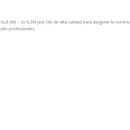
0,15/1,5/3/6
metros
PD-
XLR (M) – 2x 6,3M Jack (M) de alta calidad para asegurar la correct
Connex
udio profesionales.
CX64
cantidad