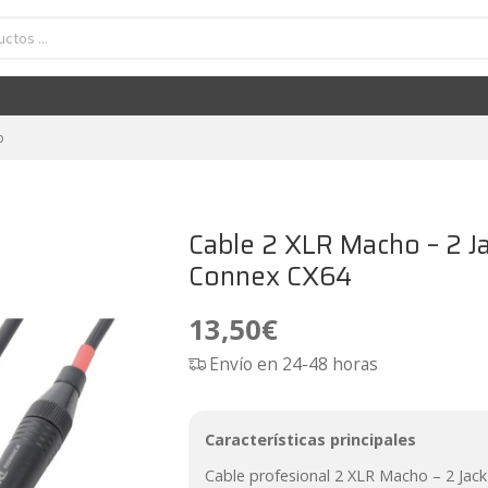
R Macho - 2 Jack 6.3 mono 0,15/1,5/3/6 metros PD-Connex CX64
13,50
€
o
Cable 2 XLR Macho – 2 J
Connex CX64
13,50
€
Envío en 24-48 horas
Características principales
Cable profesional 2 XLR Macho – 2 Jack