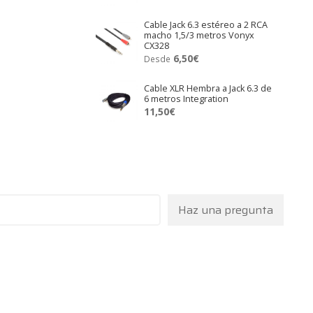
Cable Jack 6.3 estéreo a 2 RCA
macho 1,5/3 metros Vonyx
CX328
6,50
€
Desde
Cable XLR Hembra a Jack 6.3 de
6 metros Integration
11,50
€
Haz una pregunta