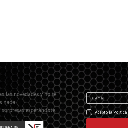
as las novedades y no te
s nada.
 sorpresas esperándote.