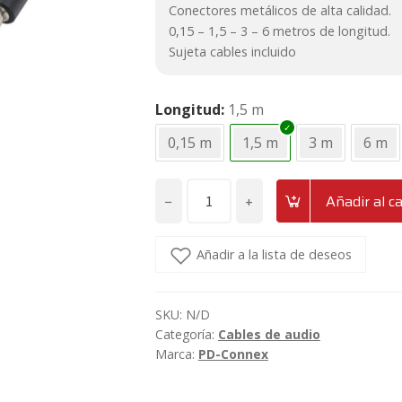
Conectores metálicos de alta calidad.
0,15 – 1,5 – 3 – 6 metros de longitud.
Sujeta cables incluido
Longitud
1,5 m
0,15 m
1,5 m
3 m
6 m
−
+
Añadir al ca
Cable
2
XLR
Añadir a la lista de deseos
Macho
-
SKU:
N/D
2
Categoría:
Cables de audio
Jack
Marca:
PD-Connex
6.3
mono