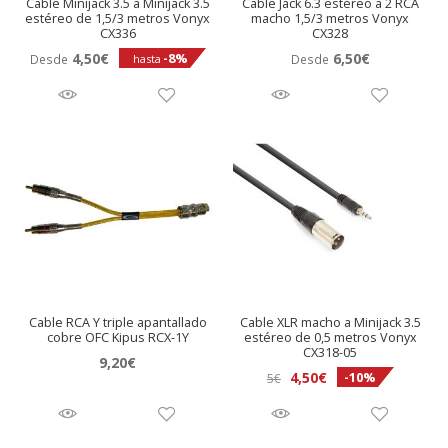
Cable Minijack 3.5 a Minijack 3.5
Cable Jack 6.3 estéreo a 2 RCA
estéreo de 1,5/3 metros Vonyx
macho 1,5/3 metros Vonyx
CX336
CX328
4,50
€
6,50
€
-8%
Desde
Desde
hasta
Cable RCA Y triple apantallado
Cable XLR macho a Minijack 3.5
cobre OFC Kipus RCX-1Y
estéreo de 0,5 metros Vonyx
CX318-05
9,20
€
El
El
4,50
€
-10%
5
€
precio
precio
original
actual
era:
es: