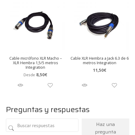
5€.
4,50€.
Cable micrófono XLR Macho –
Cable XLR Hembra a Jack 6.3 de 6
XLR Hembra 1,5/5 metros
metros Integration
Integration
11,50
€
8,50
€
Desde
Preguntas y respuestas
Haz una
pregunta