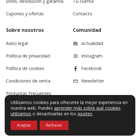
Envío, devolución y garantía
Tu cuenta
Cupones y ofertas
Contacto
Sobre nosotros
Comunidad
Aviso legal
Actualidad
Política de privacidad
Instagram
Política de cookies
Facebook
Condiciones de venta
Newsletter
Preguntas Frecuentes
Utilizamos cookies para ofrecerte la mejor experiencia en
nuestra web. Puedes
aprender más sobre qué cookies
utilizamos
o desactivarlas en los
ajustes
.
Aceptar
Rechazar
© VF Sound 2026. Todos los derechos reservados.