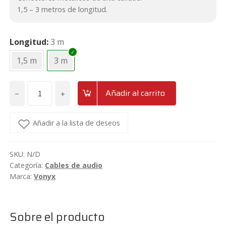
1,5 – 3 metros de longitud.
Longitud
3 m
1,5 m
3 m
−
+
Añadir al carrito
Cable
2
Jack
Añadir a la lista de deseos
6.3
mono
SKU:
N/D
-
Categoría:
Cables de audio
2
Marca:
Vonyx
RCA
Macho
1,5/3
Sobre el producto
metros