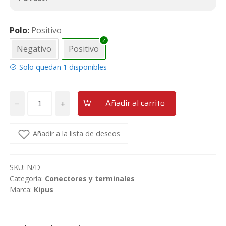
Polo
Positivo
Negativo
Positivo
Solo quedan 1 disponibles
−
+
Añadir al carrito
Borne
de
batería
Añadir a la lista de deseos
con
3
SKU:
N/D
salidas
Categoría:
Conectores y terminales
Kipus
Marca:
Kipus
BB
cantidad