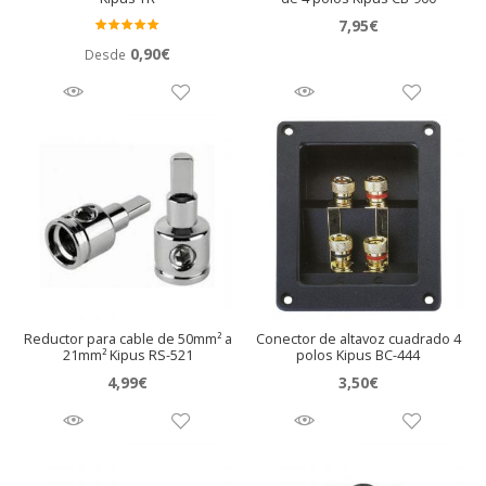
7,95
€
Valora
0,90
€
Desde
do en
5.00
de 5
Reductor para cable de 50mm² a
Conector de altavoz cuadrado 4
21mm² Kipus RS-521
polos Kipus BC-444
4,99
€
3,50
€