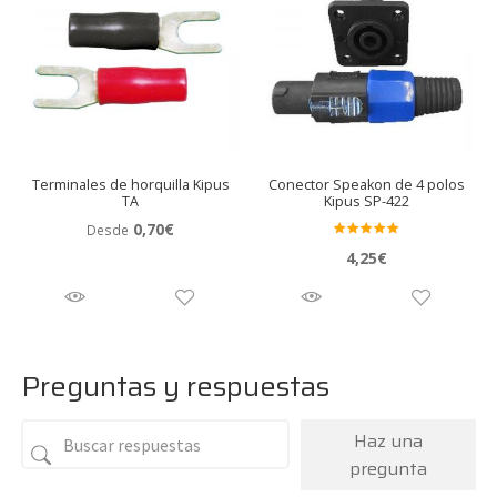
Terminales de horquilla Kipus
Conector Speakon de 4 polos
TA
Kipus SP-422
0,70
€
Desde
Valora
4,25
€
do en
5.00
de 5
Preguntas y respuestas
Haz una
pregunta