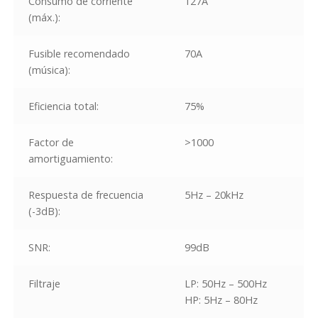
Consumo de corriente
127A
(máx.):
Fusible recomendado
70A
(música):
Eficiencia total:
75%
Factor de
>1000
amortiguamiento:
Respuesta de frecuencia
5Hz – 20kHz
(-3dB):
SNR:
99dB
Filtraje
LP: 50Hz – 500Hz
HP: 5Hz – 80Hz