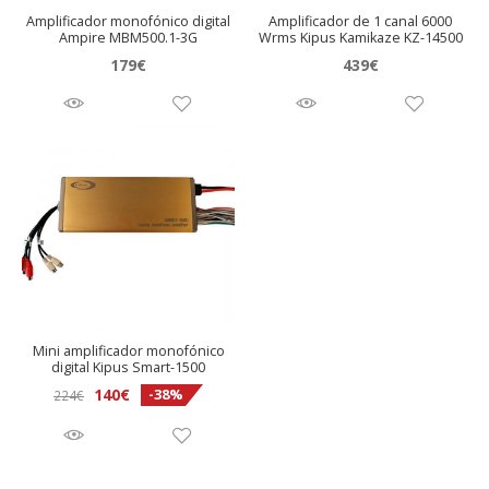
Amplificador monofónico digital
Amplificador de 1 canal 6000
Ampire MBM500.1-3G
Wrms Kipus Kamikaze KZ-14500
179
€
439
€
Mini amplificador monofónico
digital Kipus Smart-1500
El
El
140
€
-38%
224
€
precio
precio
original
actual
era:
es: