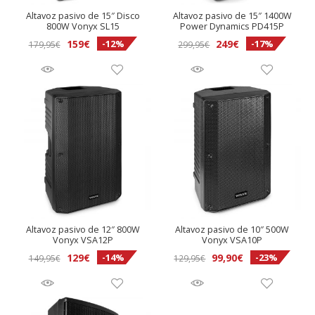
Altavoz pasivo de 15″ Disco
Altavoz pasivo de 15″ 1400W
800W Vonyx SL15
Power Dynamics PD415P
El
El
El
El
159
€
249
€
-12%
-17%
179,95
€
299,95
€
precio
precio
precio
precio
original
actual
original
actual
era:
es:
era:
es:
179,95€.
159€.
299,95€.
249€.
Altavoz pasivo de 12″ 800W
Altavoz pasivo de 10″ 500W
Vonyx VSA12P
Vonyx VSA10P
El
El
El
El
129
€
99,90
€
-14%
-23%
149,95
€
129,95
€
precio
precio
precio
precio
original
actual
original
actual
era:
es:
era:
es: