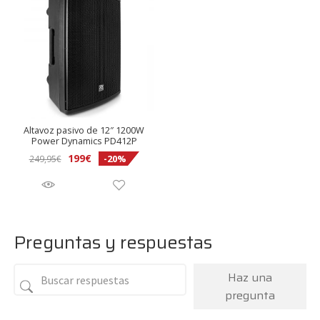
149,95€.
129€.
129,95€.
99,90€.
Altavoz pasivo de 12″ 1200W
Power Dynamics PD412P
El
El
199
€
-20%
249,95
€
precio
precio
original
actual
era:
es:
249,95€.
199€.
Preguntas y respuestas
Haz una
pregunta