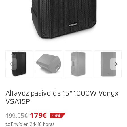
Altavoz pasivo de 15″ 1000W Vonyx
VSA15P
El
El
179
€
199,95
€
-10%
Envío en 24-48 horas
precio
precio