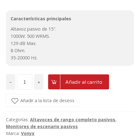
original
actual
Características principales
era:
es:
Altavoz pasivo de 15″.
199,95€.
179€.
1000W. 500 WRMS.
129 dB Max.
8 Ohm.
35-20000 Hz.
−
+
Añadir al carrito
Altavoz
pasivo
de
Añadir a la lista de deseos
15"
1000W
Categorías:
Altavoces de rango completo pasivos
,
Vonyx
Monitores de escenario pasivos
VSA15P
Marca:
Vonyx
cantidad