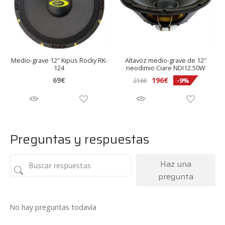
Medio-grave 12″ Kipus Rocky RK-
Altavoz medio-grave de 12″
124
neodimio Ciare NDI12.50W
69
€
196
€
-9%
216
€
Preguntas y respuestas
Haz una
pregunta
No hay preguntas todavía