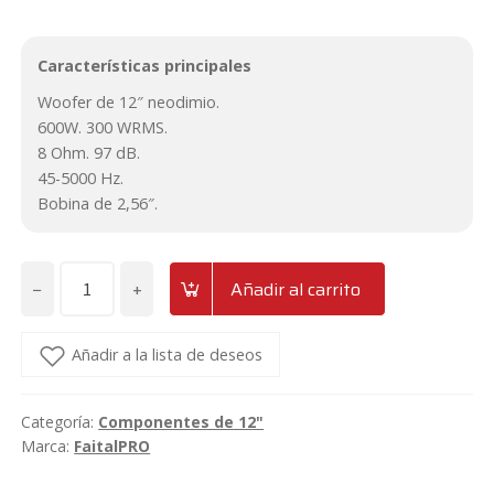
Características principales
Woofer de 12″ neodimio.
600W. 300 WRMS.
8 Ohm. 97 dB.
45-5000 Hz.
Bobina de 2,56″.
−
+
Añadir al carrito
Altavoz
medio-
grave
Añadir a la lista de deseos
de
12"
Categoría:
Componentes de 12"
neodimio
Marca:
FaitalPRO
300W
FaitalPRO