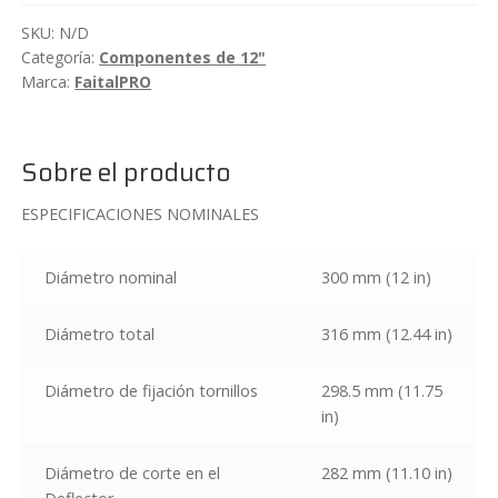
12"
SKU:
N/D
300W
Categoría:
Componentes de 12"
FaitalPRO
Marca:
FaitalPRO
12PR310
cantidad
Sobre el producto
ESPECIFICACIONES NOMINALES
Diámetro nominal
300 mm (12 in)
Diámetro total
316 mm (12.44 in)
Diámetro de fijación tornillos
298.5 mm (11.75
in)
Diámetro de corte en el
282 mm (11.10 in)