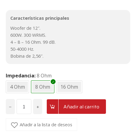
Características principales
Woofer de 12″.
600W. 300 WRMS.
4 – 8 – 16 Ohm. 99 dB.
50-4000 Hz.
Bobina de 2,56″.
Impedancia
8 Ohm
4 Ohm
8 Ohm
16 Ohm
−
+
Añadir al carrito
Altavoz
medio-
grave
Añadir a la lista de deseos
de