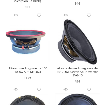
(Scorpion SA10MB)
94
€
55
€
Altavoz medio-grave de 10″
Altavoz de medios-graves de
1000w APS M108v4
10″ 200W Seven Soundvector
SVG-10
119
€
45
€