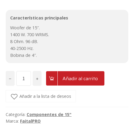
Características principales
Woofer de 15″.
1400 W. 700 WRMS.
8 Ohm. 96 dB.
40-2500 Hz.
Bobina de 4″.
−
+
Añadir al carrito
Altavoz
grave
de
Añadir a la lista de deseos
15"
700W
Categoría:
Componentes de 15"
FaitalPRO
Marca:
FaitalPRO
15HP1010
cantidad