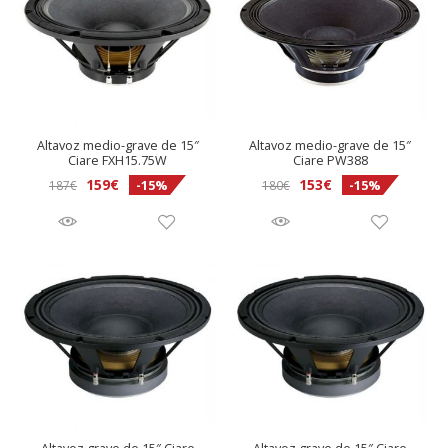
Altavoz medio-grave de 15″
Altavoz medio-grave de 15″
Ciare FXH15.75W
Ciare PW388
El
El
159
€
153
€
-15%
-15%
187
€
180
€
precio
precio
original
actual
era:
es:
180€.
153€.