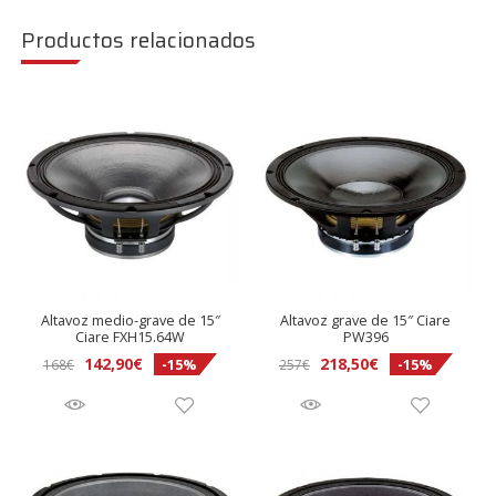
Productos relacionados
Altavoz medio-grave de 15″
Altavoz grave de 15″ Ciare
Ciare FXH15.64W
PW396
El
El
El
El
142,90
€
218,50
€
-15%
-15%
168
€
257
€
precio
precio
precio
precio
original
actual
original
actual
era:
es:
era:
es:
168€.
142,90€.
257€.
218,50€.