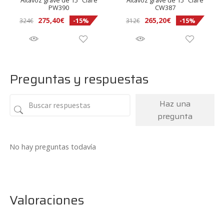
Altavoz grave de 15″ Ciare
Altavoz grave de 15″ Ciare
PW390
CW387
El
El
El
El
275,40
€
265,20
€
-15%
-15%
324
€
312
€
precio
precio
precio
precio
original
actual
original
actual
era:
es:
era:
es:
324€.
275,40€.
312€.
265,20€.
Preguntas y respuestas
Haz una
pregunta
No hay preguntas todavía
Valoraciones