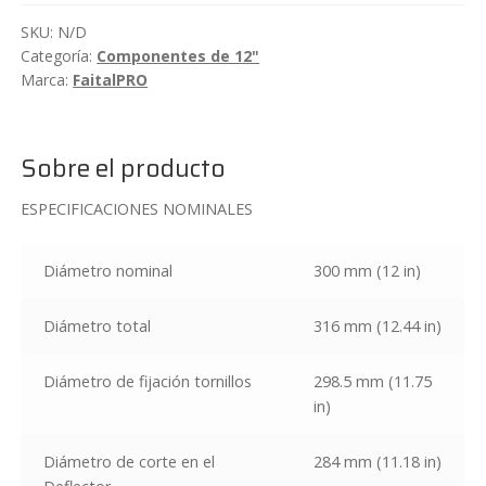
neodimio
SKU:
N/D
600W
Categoría:
Componentes de 12"
FaitalPRO
Marca:
FaitalPRO
12FH520
cantidad
Sobre el producto
ESPECIFICACIONES NOMINALES
Diámetro nominal
300 mm (12 in)
Diámetro total
316 mm (12.44 in)
Diámetro de fijación tornillos
298.5 mm (11.75
in)
Diámetro de corte en el
284 mm (11.18 in)