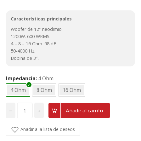
Características principales
Woofer de 12″ neodimio.
1200W. 600 WRMS.
4 – 8 – 16 Ohm. 98 dB.
50-4000 Hz.
Bobina de 3″.
Impedancia
4 Ohm
4 Ohm
8 Ohm
16 Ohm
−
+
Añadir al carrito
Altavoz
grave
de
Añadir a la lista de deseos
12"