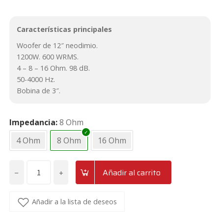
Características principales
Woofer de 12″ neodimio.
1200W. 600 WRMS.
4 – 8 – 16 Ohm. 98 dB.
50-4000 Hz.
Bobina de 3″.
Impedancia
8 Ohm
4 Ohm
8 Ohm
16 Ohm
−
+
Añadir al carrito
Altavoz
grave
de
Añadir a la lista de deseos
12"