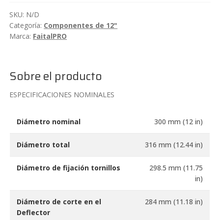
neodimio
SKU:
N/D
600W
Categoría:
Componentes de 12"
FaitalPRO
Marca:
FaitalPRO
12FH520
cantidad
Sobre el producto
ESPECIFICACIONES NOMINALES
Diámetro nominal
300 mm (12 in)
Diámetro total
316 mm (12.44 in)
Diámetro de fijación tornillos
298.5 mm (11.75
in)
Diámetro de corte en el
284 mm (11.18 in)
Deflector