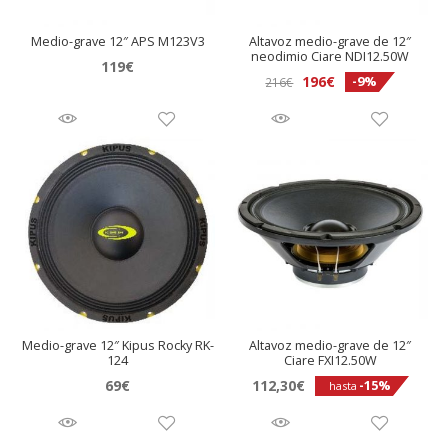
Medio-grave 12″ APS M123V3
Altavoz medio-grave de 12″
neodimio Ciare NDI12.50W
119
€
196
€
-9%
216
€
Medio-grave 12″ Kipus Rocky RK-
Altavoz medio-grave de 12″
124
Ciare FXI12.50W
69
€
112,30
€
-15%
hasta