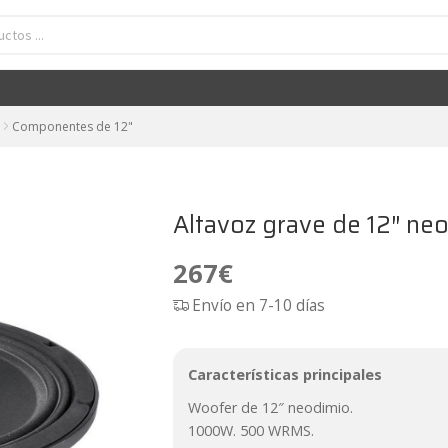
ltavoz grave de 12" neodimio 500W FaitalPRO 12FH500
267
€
Componentes de 12"
Altavoz grave de 12″ n
267
€
Envío en 7-10 días
Características principales
Woofer de 12″ neodimio.
1000W. 500 WRMS.