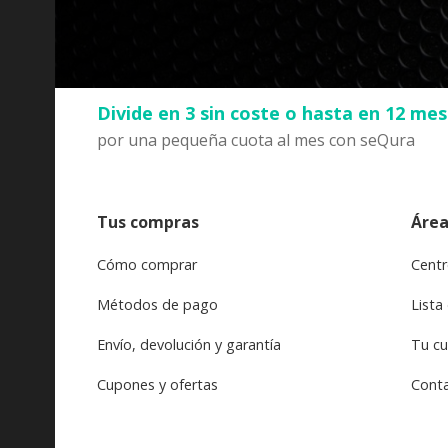
Divide en 3 sin coste o hasta en 12 me
por una pequeña cuota al mes con seQura
Tus compras
Área
Cómo comprar
Centr
Métodos de pago
Lista
Envío, devolución y garantía
Tu c
Cupones y ofertas
Cont