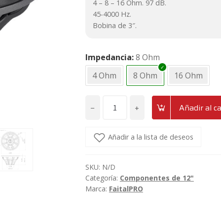
4 – 8 – 16 Ohm. 97 dB.
45-4000 Hz.
Bobina de 3″.
Impedancia
8 Ohm
4 Ohm
8 Ohm
16 Ohm
−
+
Añadir al ca
Altavoz
grave
de
Añadir a la lista de deseos
12"
neodimio
SKU:
N/D
500W
Categoría:
Componentes de 12"
FaitalPRO
Marca:
FaitalPRO
12FH500
cantidad