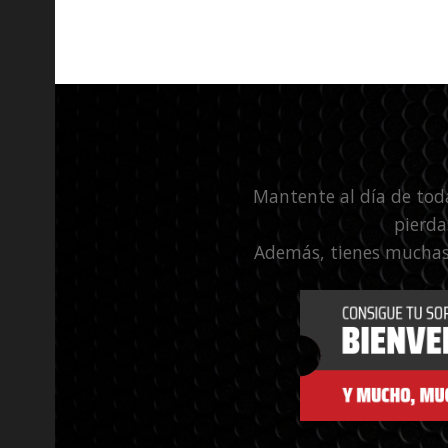
Mantente al día de tod
pierda
Además, tienes muchas