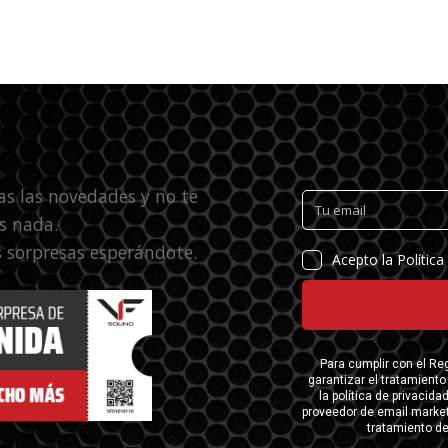
as las novedades y no te
s nada.
 sorpresas esperándote.