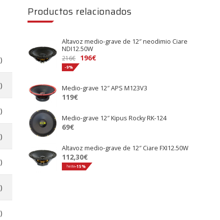
Productos relacionados
Altavoz medio-grave de 12″ neodimio Ciare
NDI12.50W
196
€
216
€
)
-9%
)
Medio-grave 12″ APS M123V3
119
€
)
Medio-grave 12″ Kipus Rocky RK-124
69
€
)
Altavoz medio-grave de 12″ Ciare FXI12.50W
112,30
€
)
hasta
-15%
)
)