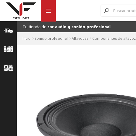
Ir
Ir
Búsqueda
A
de
a
al
productos
la
contenido
navegación
Tu tienda de
car audio y sonido profesional
Inicio
Sonido profesional
Altavoces
Componentes de altavoz