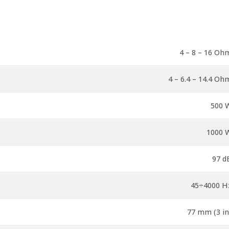
4 – 8 – 16 Oh
4 – 6.4 – 14.4 Oh
500 
1000 
97 d
45÷4000 H
77 mm (3 in