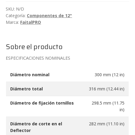
500W
SKU:
N/D
FaitalPRO
Categoría:
Componentes de 12"
12FH510
Marca:
FaitalPRO
cantidad
Sobre el producto
ESPECIFICACIONES NOMINALES
Diámetro nominal
300 mm (12 in)
Diámetro total
316 mm (12.44 in)
Diámetro de fijación tornillos
298.5 mm (11.75
in)
Diámetro de corte en el
282 mm (11.10 in)
Deflector