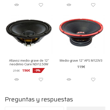
Altavoz medio-grave de 12″
Medio-grave 12″ APS M123V3
neodimio Ciare NDI12.50W
119
€
196
€
-9%
216
€
Preguntas y respuestas