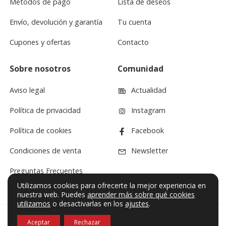
Métodos de pago
Lista de deseos
Envío, devolución y garantía
Tu cuenta
Cupones y ofertas
Contacto
Sobre nosotros
Comunidad
Aviso legal
Actualidad
Política de privacidad
Instagram
Política de cookies
Facebook
Condiciones de venta
Newsletter
Preguntas Frecuentes
Utilizamos cookies para ofrecerte la mejor experiencia en
nuestra web. Puedes
aprender más sobre qué cookies
utilizamos
o desactivarlas en los
ajustes
.
Aceptar
Rechazar
© VF Sound 2026. Todos los derechos reservados.