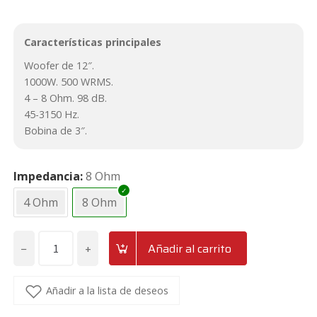
Características principales
Woofer de 12″.
1000W. 500 WRMS.
4 – 8 Ohm. 98 dB.
45-3150 Hz.
Bobina de 3″.
Impedancia
8 Ohm
4 Ohm
8 Ohm
−
+
Añadir al carrito
Altavoz
grave
de
Añadir a la lista de deseos
12"