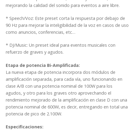
-
mejorando la calidad del sonido para eventos a aire libre.
1
8
* Speech/Voz: Este preset corta la respuesta por debajo de
7
90 Hz para mejorar la inteligibilidad de la voz en casos de uso
0
como anuncios, conferencias, etc…
m
m
* DJ/Music: Un preset ideal para eventos musicales con
)
refuerzo de graves y agudos.
K
a
Etapa de potencia Bi-Amplificada:
r
La nueva etapa de potencia incorpora dos módulos de
m
amplificación separada, para cada vía, uno funcionando en
a
clase A/B con una potencia nominal de 100W para los
T
agudos, y otro para los graves otro aprovechando el
L
rendimiento mejorado de la amplificación en clase D con una
1
potencia nominal de 600W, es decir, entregando en total una
5
potencia de pico de 2.100W.
2
Especificaciones:
P