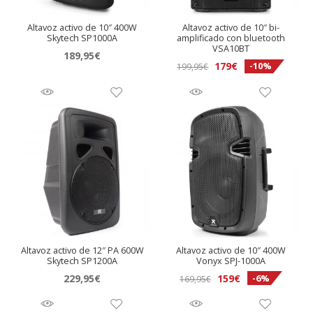
Altavoz activo de 10″ 400W
Altavoz activo de 10″ bi-
Skytech SP1000A
amplificado con bluetooth
VSA10BT
189,95
€
El
El
179
€
-10%
199,95
€
precio
precio
original
actual
era:
es:
199,95€.
179€.
Altavoz activo de 12″ PA 600W
Altavoz activo de 10″ 400W
Skytech SP1200A
Vonyx SPJ-1000A
El
El
229,95
€
159
€
-6%
169,95
€
precio
precio
original
actual