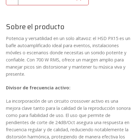
r
t
e
d
Sobre el producto
e
t
Potencia y versatilidad en un solo altavoz: el HSD PX15 es un
r
bafle autoamplificado ideal para eventos, instalaciones
í
móviles o escenarios donde necesitas un sonido potente y
p
confiable. Con 700 W RMS, ofrece un margen amplio para
o
manejar picos sin distorsionar y mantener tu música viva y
d
presente.
e
Divisor de frecuencia activo:
p
r
La incorporación de un circuito crossover activo es una
o
mejora clave tanto para la calidad de la reproducción sonora
f
como para fiabilidad de uso. El uso que permite de
e
pendientes de corte de 24dB/Oct asegura una respuesta en
s
frecuencia regular y de calidad, reduciendo notablemente la
i
distorsión harmónica, protegiendo de manera efectiva los
o