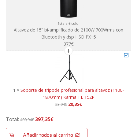
dsp
HSD
PX15
Este artículo:
cantidad
Altavoz de 15" bi-amplificado de 2100W 700Wrms con
Bluetooth y dsp HSD PX15
377
€
1
×
Soporte de trípode profesional para altavoz (1100-
1870mm) Karma TL 152P
El
El
20,35
€
23,94
€
precio
precio
S
original
actual
o
Total:
397,35
€
400,94
€
era:
es:
p
23,94€.
20,35€.
o
Añadir todos al carrito
2