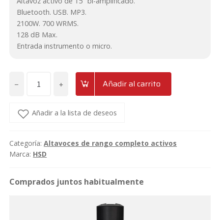
Altavoz activo de 15″ bi-amplificado.
Bluetooth. USB. MP3.
2100W. 700 WRMS.
128 dB Max.
Entrada instrumento o micro.
−
+
Añadir al carrito
Altavoz
de
15"
Añadir a la lista de deseos
bi-
amplificado
Categoría:
Altavoces de rango completo activos
de
Marca:
HSD
2100W
700Wrms
con
Bluetooth
y