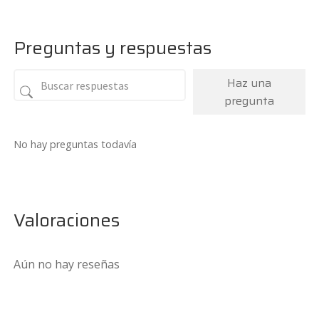
era:
es:
169,95€.
159€.
Preguntas y respuestas
Haz una
pregunta
No hay preguntas todavía
Valoraciones
Aún no hay reseñas