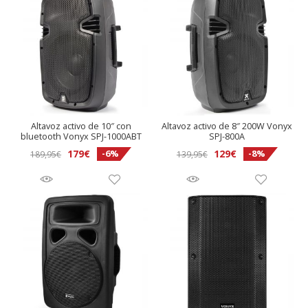
Altavoz activo de 10″ con
Altavoz activo de 8″ 200W Vonyx
bluetooth Vonyx SPJ-1000ABT
SPJ-800A
El
El
El
El
179
€
129
€
-6%
-8%
189,95
€
139,95
€
precio
precio
precio
precio
original
actual
original
actual
era:
es:
era:
es:
189,95€.
179€.
139,95€.
129€.