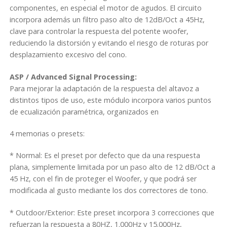
componentes, en especial el motor de agudos. El circuito
n
incorpora además un filtro paso alto de 12dB/Oct a 45Hz,
a
clave para controlar la respuesta del potente woofer,
l
reduciendo la distorsión y evitando el riesgo de roturas por
p
desplazamiento excesivo del cono.
a
r
ASP / Advanced Signal Processing:
a
Para mejorar la adaptación de la respuesta del altavoz a
a
distintos tipos de uso, este módulo incorpora varios puntos
l
de ecualización paramétrica, organizados en
t
a
4 memorias o presets:
v
o
* Normal: Es el preset por defecto que da una respuesta
z
plana, simplemente limitada por un paso alto de 12 dB/Oct a
(
45 Hz, con el fin de proteger el Woofer, y que podrá ser
1
modificada al gusto mediante los dos correctores de tono.
1
0
* Outdoor/Exterior: Este preset incorpora 3 correcciones que
0
refuerzan la respuesta a 80HZ, 1.000Hz y 15.000Hz,