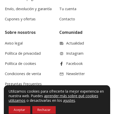
Envío, devolución y garantía
Tu cuenta
Cupones y ofertas
Contacto
Sobre nosotros
Comunidad
Aviso legal
Actualidad
Política de privacidad
Instagram
Política de cookies
Facebook
Condiciones de venta
Newsletter
Preguntas Frecuentes
Utilizamos cookies para ofrecerte la mejor experiencia en
nuestra web. Puedes
aprender más sobre qué cookies
utilizamos
o desactivarlas en los
ajustes
.
Aceptar
Rechazar
© VF Sound 2026. Todos los derechos reservados.