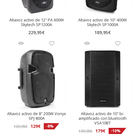
Altavoz activo de 12″ PA 600W
Altavoz activo de 10″ 400W
Skytech SP1200A
Skytech SP1000A
229,95
€
189,95
€
Altavoz activo de 8″ 200W Vonyx
Altavoz activo de 10″ bi-
SPJ-800A
amplificado con bluetooth
VSA10BT
El
El
129
€
-8%
139,95
€
El
El
179
€
-10%
199,95
€
precio
precio
precio
precio