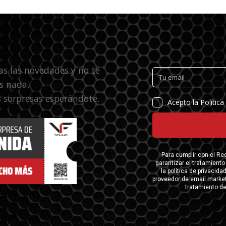
as las novedades y no te
s nada.
 sorpresas esperándote.