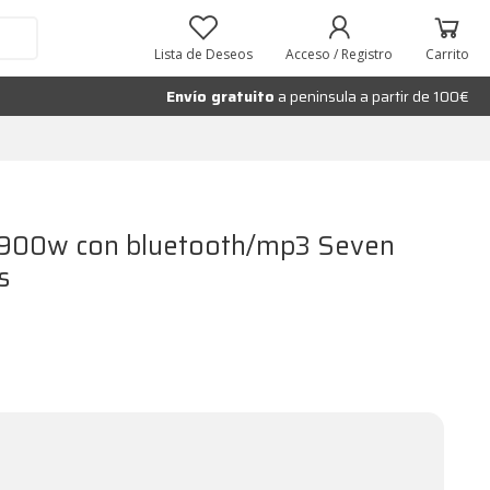
Añadir al carrito
Lista de Deseos
Acceso / Registro
Carrito
Envío gratuito
a peninsula a partir de 100€
de 900w con bluetooth/mp3 Seven
s