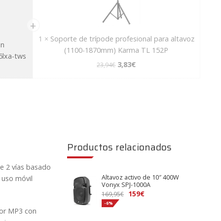
1
×
Soporte de trípode profesional para altavoz
on
(1100-1870mm) Karma TL 152P
5lxa-tws
El
El
3,83
€
23,94
€
precio
precio
S
original
actual
o
era:
es:
p
23,94€.
3,83€.
o
r
t
Productos relacionados
e
d
de 2 vías basado
e
Altavoz activo de 10″ 400W
 uso móvil
t
Vonyx SPJ-1000A
r
El
El
159
€
169,95
€
í
precio
precio
-6%
tor MP3 con
original
actual
p