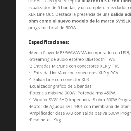
USB/SD Card y su receptor
Bluetooth 5.0 con fun
ecualizador de 5 bandas, y un completo mezclador con
XLR Line Out. Destaca la presencia de una
salida ad
ohm como el nuevo modelo de la marca SV15LX
programa total de 500W.
Especificaciones:
•Media Player MP3/WAV/WMA incorporado con USB, S
•Streaming de audio estéreo Bluetooth TWS
•2 Entradas Mic/Line con conectores XLR y TRS.
•1 Entrada Line/Aux con conectores XLR y RCA
•1 Salida Line con conector XLR
•Ecualizador grafico de 5 bandas
•Potencia máxima 900W. Potencia rms 450W.
•1 Woofer SVG15HQ Impedancia 8 ohm 500W Progr
•Motor de Agudos SVT4401 con membrana de titanio
•Amplificador clase A/B con salida pasiva 500W Pro
•Peso neto: 19kg