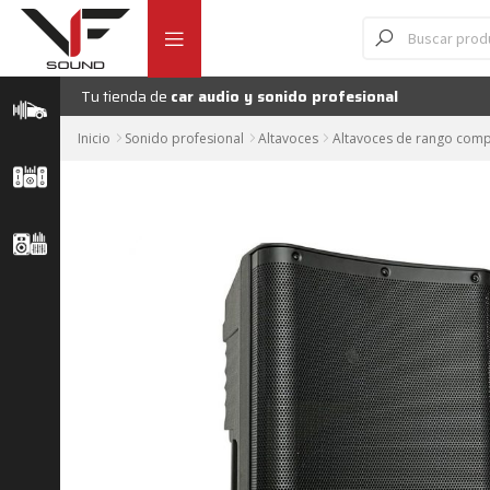
Ir
Ir
Búsqueda
Altavoz activ
de
a
al
productos
la
contenido
navegación
Tu tienda de
car audio y sonido profesional
Inicio
Sonido profesional
Altavoces
Altavoces de rango comp