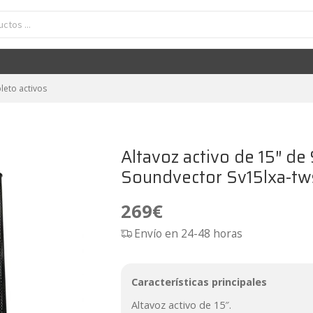
o de 15" de 900w con bluetooth/mp3 Seven Soundvector Sv15lxa-tws
269
€
leto activos
Altavoz activo de 15″ 
Soundvector Sv15lxa-tw
269
€
Envío en 24-48 horas
Características principales
Altavoz activo de 15″.