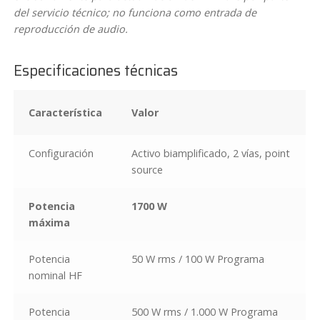
T
del servicio técnico; no funciona como entrada de
L
reproducción de audio.
1
5
Especificaciones técnicas
2
P
Característica
Valor
Configuración
Activo biamplificado, 2 vías, point
source
Potencia
1700 W
máxima
Potencia
50 W rms / 100 W Programa
nominal HF
Potencia
500 W rms / 1.000 W Programa