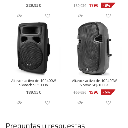
El
El
229,95
€
179
€
-6%
189,95
€
precio
precio
original
actual
era:
es:
189,95€.
179€.
Altavoz activo de 10″ 400W
Altavoz activo de 10″ 400W
Skytech SP1000A
Vonyx SPJ-1000A
El
El
189,95
€
159
€
-6%
169,95
€
precio
precio
original
actual
era:
es:
169,95€.
159€.
Preguntas y respuestas