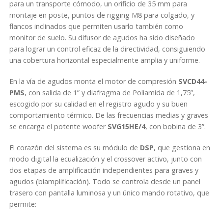
para un transporte cómodo, un orificio de 35 mm para
r
montaje en poste, puntos de rigging M8 para colgado, y
o
flancos inclinados que permiten usarlo también como
f
monitor de suelo. Su difusor de agudos ha sido diseñado
e
para lograr un control eficaz de la directividad, consiguiendo
s
una cobertura horizontal especialmente amplia y uniforme.
i
o
En la vía de agudos monta el motor de compresión
SVCD44-
n
PMS
, con salida de 1” y diafragma de Poliamida de 1,75”,
a
escogido por su calidad en el registro agudo y su buen
l
comportamiento térmico. De las frecuencias medias y graves
p
se encarga el potente woofer
SVG15HE/4
, con bobina de 3”.
a
r
El corazón del sistema es su módulo de
DSP
, que gestiona en
a
modo digital la ecualización y el crossover activo, junto con
a
dos etapas de amplificación independientes para graves y
l
agudos (biamplificación). Todo se controla desde un panel
t
trasero con pantalla luminosa y un único mando rotativo, que
a
permite:
v
o