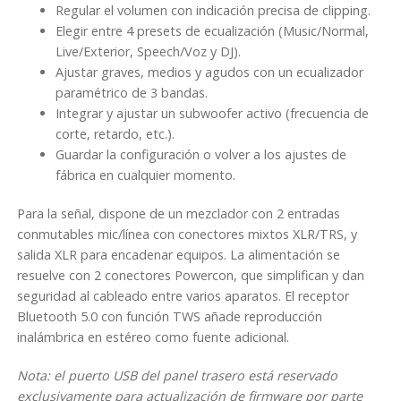
Regular el volumen con indicación precisa de clipping.
z
Elegir entre 4 presets de ecualización (Music/Normal,
(
Live/Exterior, Speech/Voz y DJ).
1
Ajustar graves, medios y agudos con un ecualizador
1
paramétrico de 3 bandas.
0
Integrar y ajustar un subwoofer activo (frecuencia de
0
corte, retardo, etc.).
-
Guardar la configuración o volver a los ajustes de
1
fábrica en cualquier momento.
8
7
Para la señal, dispone de un mezclador con 2 entradas
0
conmutables mic/línea con conectores mixtos XLR/TRS, y
m
salida XLR para encadenar equipos. La alimentación se
m
resuelve con 2 conectores Powercon, que simplifican y dan
)
seguridad al cableado entre varios aparatos. El receptor
K
Bluetooth 5.0 con función TWS añade reproducción
a
inalámbrica en estéreo como fuente adicional.
r
m
Nota: el puerto USB del panel trasero está reservado
a
exclusivamente para actualización de firmware por parte