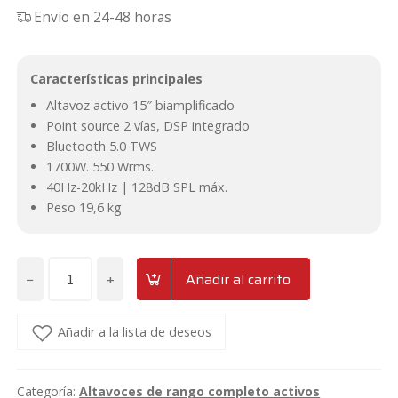
Envío en 24-48 horas
Características principales
Altavoz activo 15″ biamplificado
Point source 2 vías, DSP integrado
Bluetooth 5.0 TWS
1700W. 550 Wrms.
40Hz-20kHz | 128dB SPL máx.
Peso 19,6 kg
−
+
Añadir al carrito
Altavoz
activo
de
Añadir a la lista de deseos
15"
de
Categoría:
Altavoces de rango completo activos