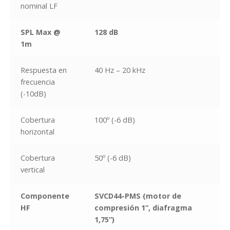
nominal LF
SPL Max @
128 dB
1m
Respuesta en
40 Hz – 20 kHz
frecuencia
(-10dB)
Cobertura
100º (-6 dB)
horizontal
Cobertura
50º (-6 dB)
vertical
Componente
SVCD44-PMS (motor de
HF
compresión 1”, diafragma
1,75”)