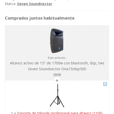
1700w
Marca:
Seven Soundvector
con
bluetooth,
dsp,
tws
Seven
Soundvector
Ona15/dsp500
cantidad
Este artículo:
Altavoz activo de 15" de 1700w con bluetooth, dsp, tws
Seven Soundvector Ona15/dsp500
389
€
1
×
Soporte de trípode profesional para altavoz (1100-