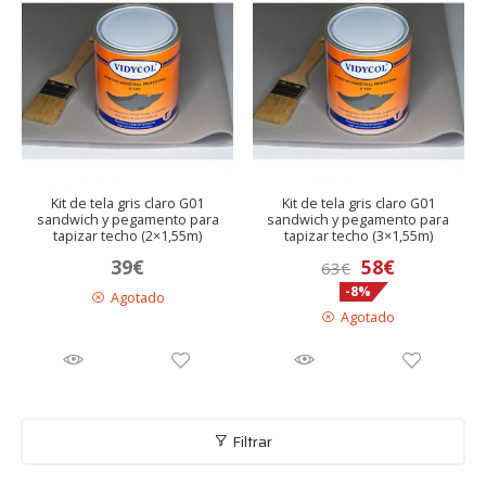
Kit de tela gris claro G01
Kit de tela gris claro G01
sandwich y pegamento para
sandwich y pegamento para
tapizar techo (2×1,55m)
tapizar techo (3×1,55m)
El
El
39
€
58
€
63
€
-8%
precio
precio
Agotado
Agotado
original
actual
era:
es:
63€.
58€.
Filtrar