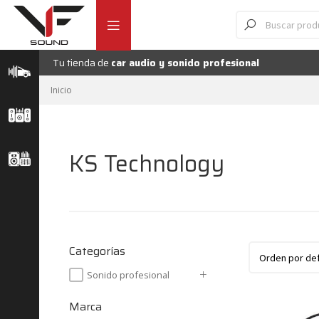
Ir
Ir
Búsqueda
de
a
al
productos
la
contenido
navegación
Tu tienda de
car audio y sonido profesional
Inicio
KS Technology
Categorías
Sonido profesional
Marca