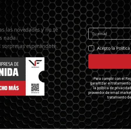
as las novedades y no te
s nada.
 sorpresas esperándote.