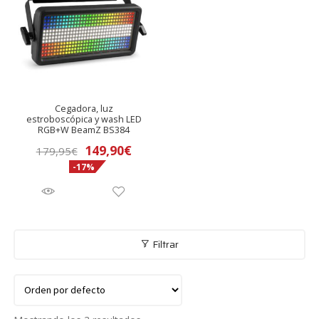
Cegadora, luz
estroboscópica y wash LED
RGB+W BeamZ BS384
El
El
149,90
€
179,95
€
-17%
precio
precio
original
actual
era:
es:
179,95€.
149,90€.
Filtrar