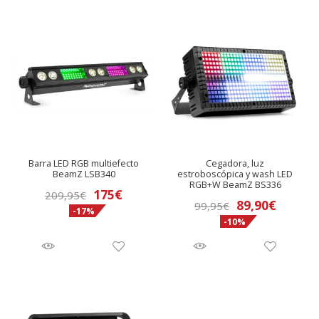
Barra LED RGB multiefecto
Cegadora, luz
BeamZ LSB340
estroboscópica y wash LED
RGB+W BeamZ BS336
El
El
175
€
209,95
€
El
El
89,90
€
99,95
€
-17%
precio
precio
-10%
precio
precio
original
actual
original
actual
era:
es:
era:
es:
209,95€.
175€.
99,95€.
89,90€.