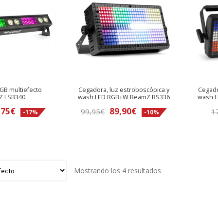
GB multiefecto
Cegadora, luz estroboscópica y
Cegado
Z LSB340
wash LED RGB+W BeamZ BS336
wash 
El
El
El
175
€
89,90
€
99,95
€
1
-17%
-10%
recio
precio
precio
precio
riginal
actual
original
actual
ra:
es:
era:
es:
09,95€.
175€.
99,95€.
89,90€.
Mostrando los 4 resultados