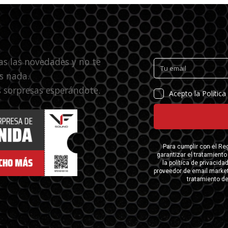
as las novedades y no te
s nada.
 sorpresas esperándote.