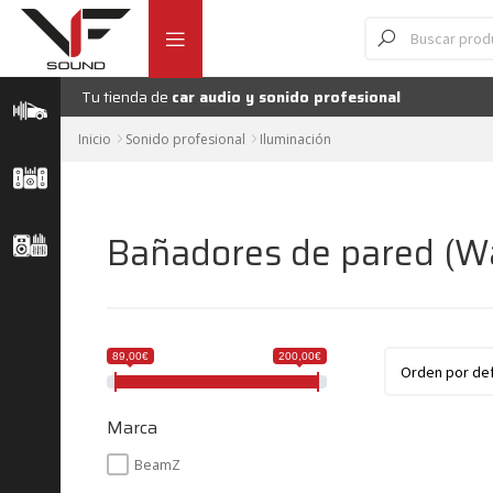
Ir
Ir
Búsqueda
de
a
al
productos
la
contenido
navegación
Tu tienda de
car audio y sonido profesional
Inicio
Sonido profesional
Iluminación
Bañadores de pared (Wa
89,00€
200,00€
Marca
BeamZ