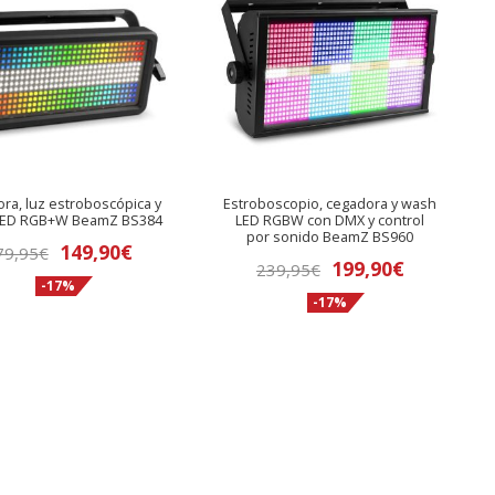
ra, luz estroboscópica y
Estroboscopio, cegadora y wash
LED RGB+W BeamZ BS384
LED RGBW con DMX y control
por sonido BeamZ BS960
El
El
149,90
€
79,95
€
El
El
199,90
€
239,95
€
precio
precio
-17%
precio
precio
-17%
original
actual
original
actual
era:
es:
era:
es:
179,95€.
149,90€.
239,95€.
199,90€.