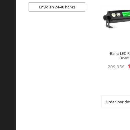
Envío en 24-48 horas
Barra LED R
Beam
El
209,95
€
p
o
e
2