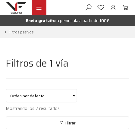
Ir
Ir
andir
a
al
la
contenido
Envío gratuito
a peninsula a partir de 100€
nú
navegación
andir
Filtros pasivos
nú
andir
Filtros de 1 vía
nú
Mostrando los 7 resultados
Filtrar