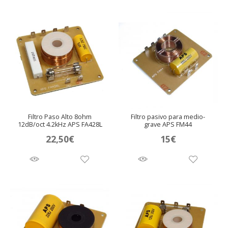
Filtro Paso Alto 8ohm
Filtro pasivo para medio-
12dB/oct 4.2kHz APS FA428L
grave APS FM44
22,50
€
15
€