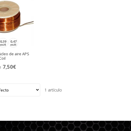
0,39
0,47
mH
mH
cleo de aire APS
Coil
7,50
€
e
1 artículo