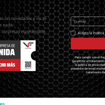
as las novedades y no te
s nada.
 sorpresas esperándote.
ses