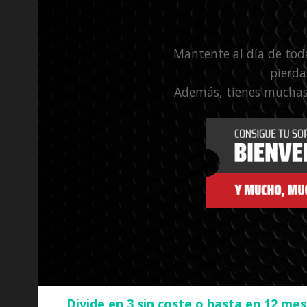
Mantente al día de tod
pierda
Además, tienes muchas
Divide en 3 sin coste o hasta en 12 me