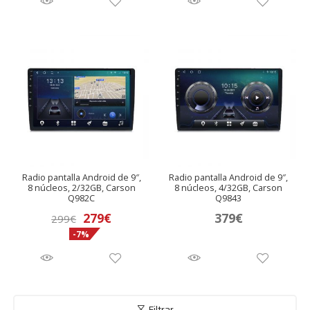
Radio pantalla Android de 9″,
Radio pantalla Android de 9″,
8 núcleos, 2/32GB, Carson
8 núcleos, 4/32GB, Carson
Q982C
Q9843
El
El
279
€
379
€
299
€
-7%
precio
precio
original
actual
era:
es:
299€.
279€.
Filtrar