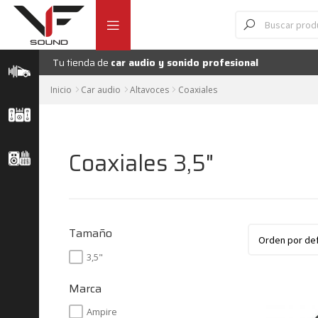
Ir
Ir
Búsqueda
de
a
al
productos
la
contenido
navegación
Tu tienda de
car audio y sonido profesional
Inicio
Car audio
Altavoces
Coaxiales
Coaxiales 3,5"
Tamaño
3,5"
Marca
Ampire