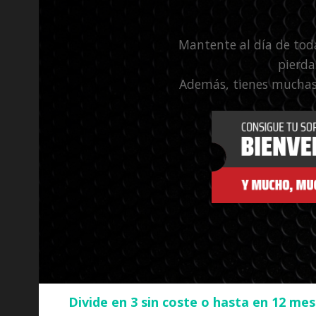
Mantente al día de tod
pierda
Además, tienes muchas
Divide en 3 sin coste o hasta en 12 me