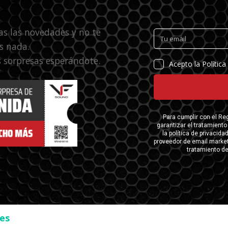
as las novedades y no te
s nada.
 sorpresas esperándote.
ses