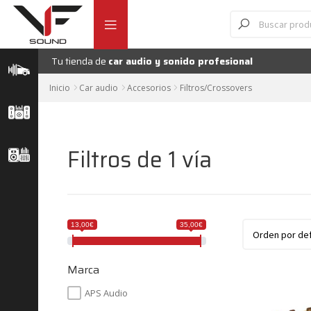
Ir
Ir
Búsqueda
de
a
al
productos
la
contenido
navegación
Tu tienda de
car audio y sonido profesional
Inicio
Car audio
Accesorios
Filtros/Crossovers
Filtros de 1 vía
13,00€
35,00€
Marca
APS Audio