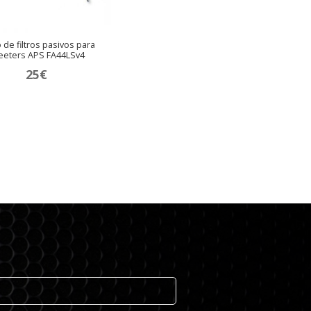
 de filtros pasivos para
eeters APS FA44LSv4
25
€