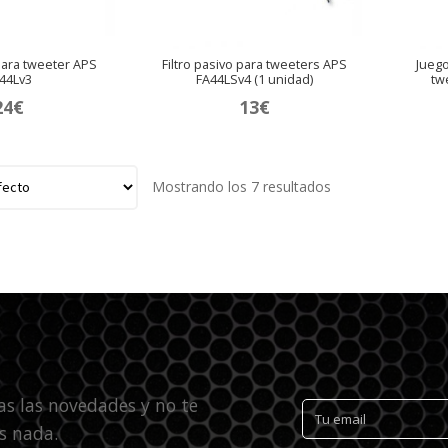
 para tweeter APS
Filtro pasivo para tweeters APS
Juego
44Lv3
FA44LSv4 (1 unidad)
tw
24
€
13
€
Mostrando los 7 resultados
as las novedades y no te
s nada.