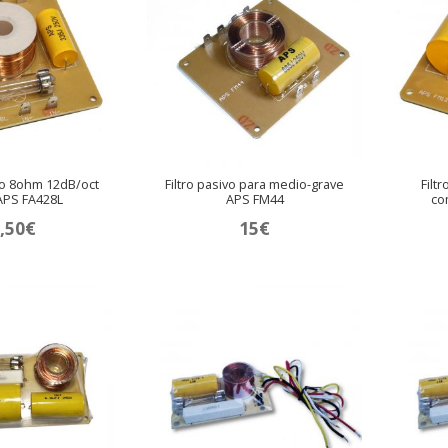
lto 8ohm 12dB/oct
Filtro pasivo para medio-grave
Filt
APS FA428L
APS FM44
co
,50
€
15
€