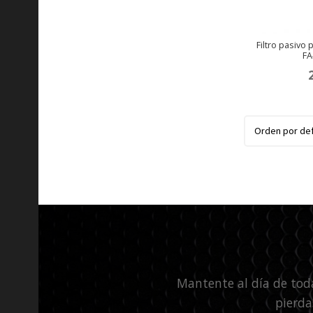
Filtro pasivo
FA
Mantente al día de tod
pierda