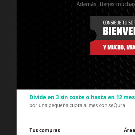
Además, tienes muchas
Divide en 3 sin coste o hasta en 12 me
por una pequeña cuota al mes con seQura
Tus compras
Área