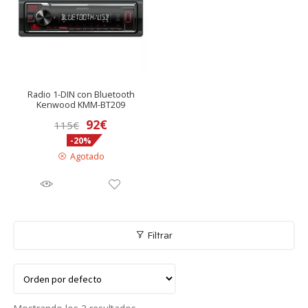
Radio 1-DIN con Bluetooth
Kenwood KMM-BT209
El
El
92
€
115
€
-20%
precio
precio
Agotado
original
actual
era:
es:
115€.
92€.
Filtrar