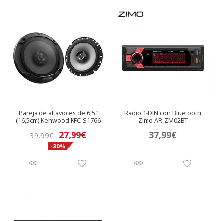
Pareja de altavoces de 6,5″
Radio 1-DIN con Bluetooth
(16,5cm) Kenwood KFC-S1766
Zimo AR-ZM02BT
El
El
27,99
€
37,99
€
39,99
€
-30%
precio
precio
original
actual
era:
es:
39,99€.
27,99€.