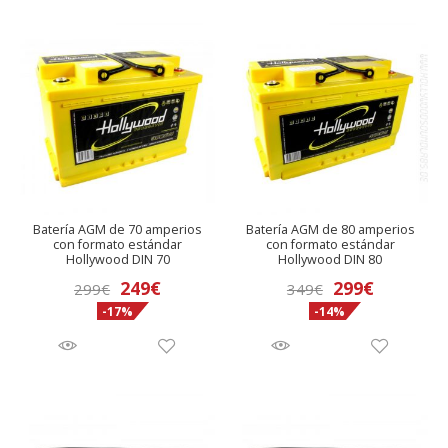
Batería AGM de 70 amperios
Batería AGM de 80 amperios
con formato estándar
con formato estándar
Hollywood DIN 70
Hollywood DIN 80
El
El
El
El
249
€
299
€
299
€
349
€
-17%
-14%
precio
precio
precio
precio
original
actual
original
actual
era:
es:
era:
es:
299€.
249€.
349€.
299€.