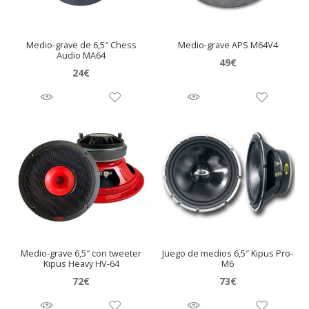
Medio-grave de 6,5″ Chess
Medio-grave APS M64V4
Audio MA64
49
€
24
€
Medio-grave 6,5″ con tweeter
Juego de medios 6,5″ Kipus Pro-
Kipus Heavy HV-64
M6
72
€
73
€