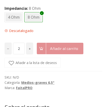
Impedancia
8 Ohm
4 Ohm
8 Ohm
Descatalogado
−
+
Añadir al carrito
Altavoz
medio-
grave
Añadir a la lista de deseos
de
6"
SKU:
N/D
Scorpion
Categoría:
Medios-graves 6,5"
Audio
Marca:
FaitalPRO
SA6MB
cantidad