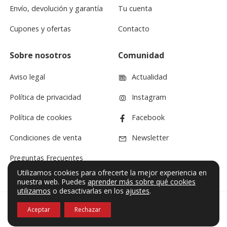
Envío, devolución y garantía
Tu cuenta
Cupones y ofertas
Contacto
Sobre nosotros
Comunidad
Aviso legal
Actualidad
Política de privacidad
Instagram
Política de cookies
Facebook
Condiciones de venta
Newsletter
Preguntas Frecuentes
Utilizamos cookies para ofrecerte la mejor experiencia en
nuestra web. Puedes
aprender más sobre qué cookies
utilizamos
o desactivarlas en los
ajustes
.
Aceptar
Rechazar
© VF Sound 2026. Todos los derechos reservados.